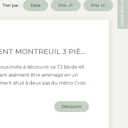
Créer une alerte
Trier par :
Date
Prix -/+
Prix +/-
APPARTEMENT MONTREUIL 3 PIÈCES 49 M2
vous invite à découvrir ce T2 bis de 49
vant aisément être aménagé en un
ement situé à deux pas du métro Croix-
mité de l'avenue de la Résistance à
ues pas du Parc des Beaumonts et à
Découvrir
e des commerces et des transports en
cement recherché allie calme et vie