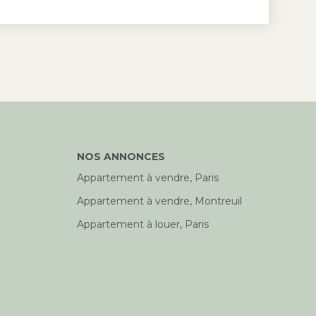
n spacieux deux pièces présentant un
 et une distribution optimisable grâce
porteur. Il est possible d'y créer une
de vie de plus de 25 m² exposée sud
ouverte et d'y aménager une chambre
e dans l'ancienne cuisine de plus de 9
 rénovation permettront de repenser
agement et de créer un intérieur à
NOS ANNONCES
n valorisant le potentiel de ce bien.
Appartement à vendre, Paris
e 50 m2, vous pourrez bénéficier de
Appartement à vendre, Montreuil
d'un 3 pièces traditionnels : grande
Appartement à louer, Paris
 vraies chambres, un grand linéaire de
e de bains avec douche et baignoire.
ire, le logement bénéficie d'un DPE
ormance énergétique appréciable.
ue par l'extérieur, couplée au