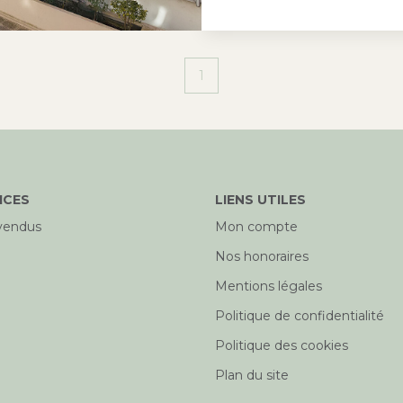
vous découvrirez u
volume fonctionnel
à l'absence de mur 
1
confortable pièce 
avec une cuisine 
enfant fonctionnell
m². Les travaux de
entièrement l'amén
ICES
LIENS UTILES
votre image, tout e
vendus
Mon compte
Ainsi, dans moins d
Nos honoraires
prestations dignes 
Mentions légales
pièce à vivre, deux
cuisine et une sall
Politique de confidentialité
Atout supplémenta
Politique des cookies
classé D, une perf
Plan du site
L'isolation thermiq