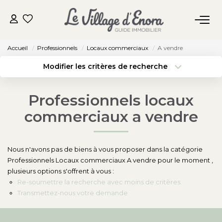
VENDRE
Accueil
Professionnels
Locaux commerciaux
A vendre
Modifier les critères de recherche
Type de transaction
Localisation
ACHETER
Acheter
Localisation
Type de bien
Professionnels locaux
Surface min
Appartement
LOUER
commerciaux a vendre
Budget max
Plus de critères
GÉRER
Nous n'avons pas de biens à vous proposer dans la catégorie
Créer une alerte
Professionnels Locaux commerciaux A vendre pour le moment ,
AGENCE
plusieurs options s'offrent à vous :
Re-soumettre la recherche avec moins de critères.
Transmettez-nous votre demande
BLOG