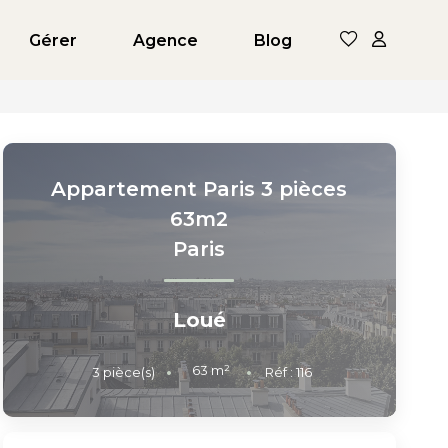
Gérer
Agence
Blog
Appartement Paris 3 pièces
63m2
Paris
Loué
63
m²
3
pièce(s)
Réf :
116