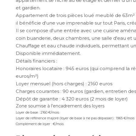
appartement se niche au 6e étage et dernier d'un 
et gardien.
Appartement de trois pièces loué meublé de 63m² lo
il bénéficie d'une vue imprenable sur tout Paris, cr
Il se compose d'une entrée avec une cuisine aménag
coin buanderie, deux chambres, une salle d'eau et
Chauffage et eau chaude individuels, permettant u
Disponible immédiatement.
Détails financiers :
Honoraires locataire : 945 euros (qui comprend la réda
euros/m²)
Loyer mensuel (hors charges) : 2160 euros
Charges courantes : 90 euros (gardien, entretien de
Dépôt de garantie : 4 320 euros (2 mois de loyer)
Zone soumise à l'encadrement des loyers
Loyer de base :
2160
€/mois
Loyer de référence majoré (loyer de base à ne pas dépasser) :
1965
€/mois
Complément de loyer :
€/mois